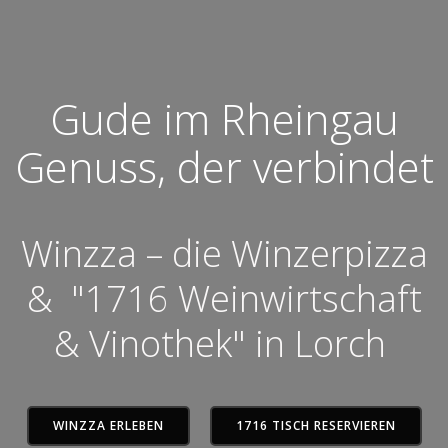
Gude im Rheingau
Genuss, der verbindet
Winzza – die Winzerpizza
& "1716 Weinwirtschaft
& Vinothek" in Lorch
WINZZA ERLEBEN
1716 TISCH RESERVIEREN