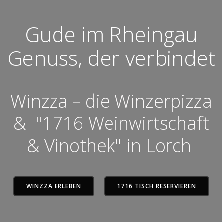
Gude im Rheingau
Genuss, der verbindet
Winzza – die Winzerpizza
& "1716 Weinwirtschaft
& Vinothek" in Lorch
WINZZA ERLEBEN
1716 TISCH RESERVIEREN