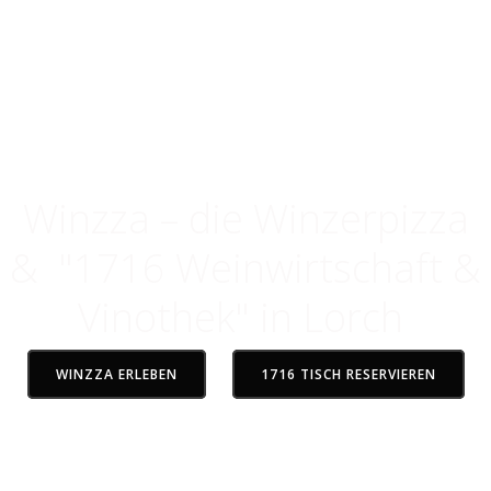
Gude im Rheingau
Genuss, der verbindet
Winzza – die Winzerpizza
& "1716 Weinwirtschaft &
Vinothek" in Lorch
WINZZA ERLEBEN
1716 TISCH RESERVIEREN