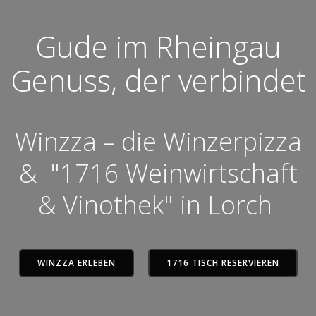
Gude im Rheingau
Genuss, der verbindet
Winzza – die Winzerpizza
& "1716 Weinwirtschaft
& Vinothek" in Lorch
WINZZA ERLEBEN
1716 TISCH RESERVIEREN