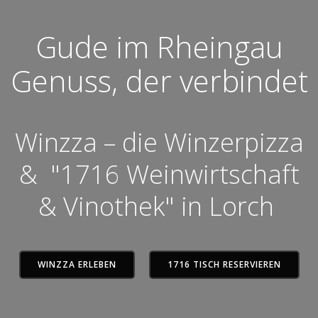
Gude im Rheingau
Genuss, der verbindet
Winzza – die Winzerpizza
& "1716 Weinwirtschaft
& Vinothek" in Lorch
WINZZA ERLEBEN
1716 TISCH RESERVIEREN