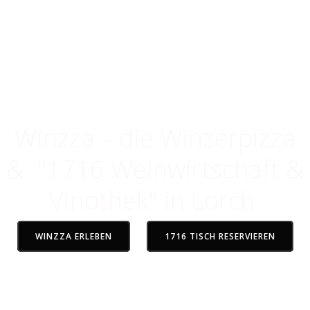
Gude im Rheingau
Genuss, der verbindet
Winzza – die Winzerpizza
& "1716 Weinwirtschaft &
Vinothek" in Lorch
WINZZA ERLEBEN
1716 TISCH RESERVIEREN