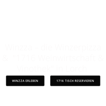
Gude im Rheingau
Genuss, der verbindet
Winzza – die Winzerpizza
& "1716 Weinwirtschaft &
Vinothek" in Lorch
WINZZA ERLEBEN
1716 TISCH RESERVIEREN