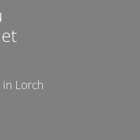
u
det
 in Lorch