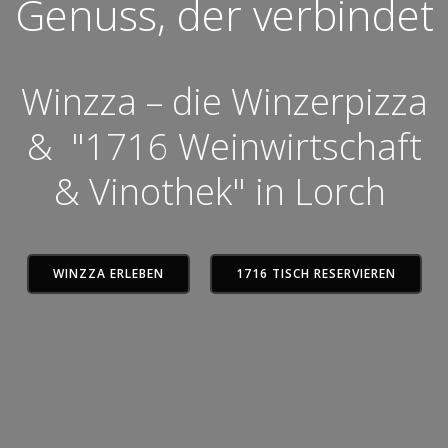
Genuss, der verbindet
Winzza – die Winzerpizza
& "1716 Weinwirtschaft
& Vinothek" in Lorch
WINZZA ERLEBEN
1716 TISCH RESERVIEREN