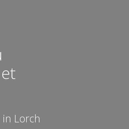
u
det
 in Lorch