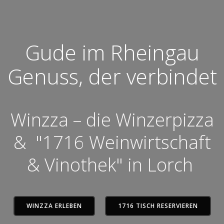
Gude im Rheingau
Genuss, der verbindet
Winzza – die Winzerpizza
& "1716 Weinwirtschaft
& Vinothek" in Lorch
WINZZA ERLEBEN
1716 TISCH RESERVIEREN