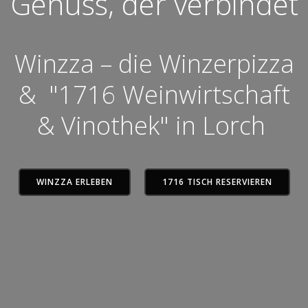
Genuss, der verbindet
Winzza – die Winzerpizza
& "1716 Weinwirtschaft
& Vinothek" in Lorch
WINZZA ERLEBEN
1716 TISCH RESERVIEREN