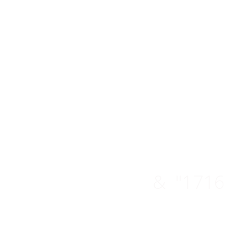
Gude
Genuss,
& "1716 