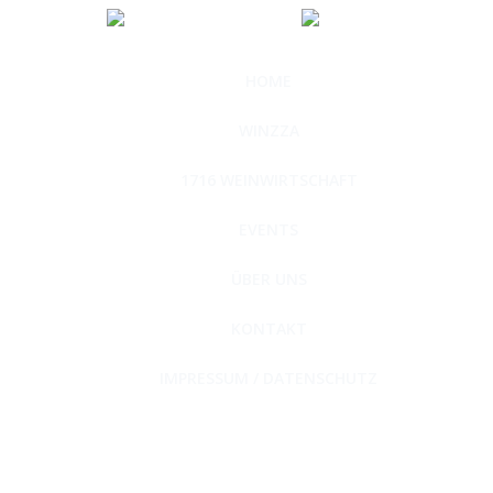
HOME
WINZZA
1716 WEINWIRTSCHAFT
EVENTS
ÜBER UNS
KONTAKT
IMPRESSUM / DATENSCHUTZ