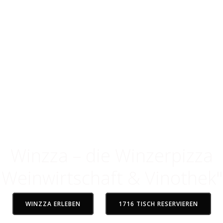
 im Rheingau
 der verbindet
Winzza – die Winzerpizza
Weinwirtschaft & Vinothek"
WINZZA ERLEBEN
1716 TISCH RESERVIEREN