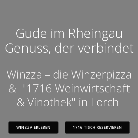
Gude im Rheingau
Genuss, der verbindet
Winzza – die Winzerpizza
& "1716 Weinwirtschaft
& Vinothek" in Lorch
WINZZA ERLEBEN
1716 TISCH RESERVIEREN