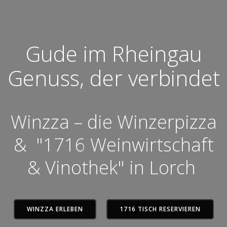
Gude im Rheingau
Genuss, der verbindet
Winzza – die Winzerpizza
& "1716 Weinwirtschaft
& Vinothek" in Lorch
WINZZA ERLEBEN
1716 TISCH RESERVIEREN