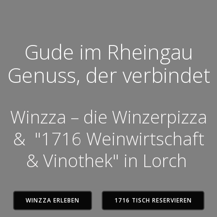
Gude im Rheingau
Genuss, der verbindet
Winzza – die Winzerpizza
& "1716 Weinwirtschaft
& Vinothek" in Lorch
WINZZA ERLEBEN
1716 TISCH RESERVIEREN