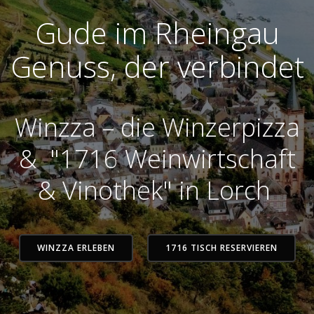
Gude im Rheingau
Genuss, der verbindet
Winzza – die Winzerpizza
& "1716 Weinwirtschaft
& Vinothek" in Lorch
WINZZA ERLEBEN
1716 TISCH RESERVIEREN