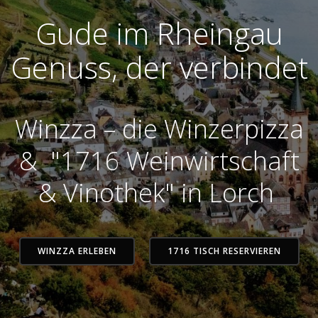
Gude im Rheingau
Genuss, der verbindet
Winzza – die Winzerpizza
& "1716 Weinwirtschaft
& Vinothek" in Lorch
WINZZA ERLEBEN
1716 TISCH RESERVIEREN