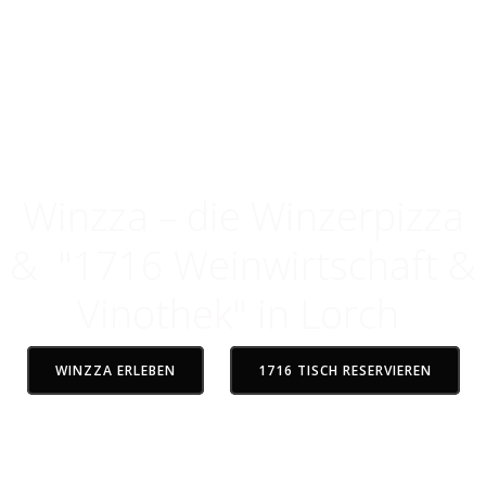
Gude im Rheingau
Genuss, der verbindet
Winzza – die Winzerpizza
& "1716 Weinwirtschaft &
Vinothek" in Lorch
WINZZA ERLEBEN
1716 TISCH RESERVIEREN