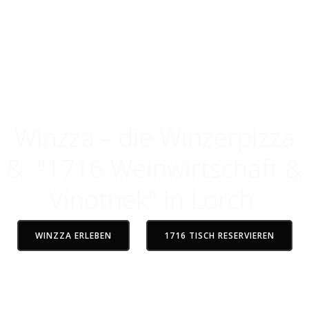
Gude im Rheingau
Genuss, der verbindet
Winzza – die Winzerpizza
& "1716 Weinwirtschaft &
Vinothek" in Lorch
WINZZA ERLEBEN
1716 TISCH RESERVIEREN