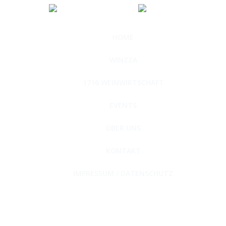
HOME
WINZZA
1716 WEINWIRTSCHAFT
EVENTS
ÜBER UNS
KONTAKT
IMPRESSUM / DATENSCHUTZ