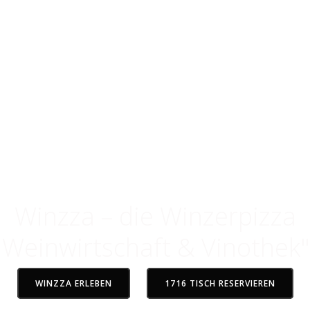
 im Rheingau
 der verbindet
Winzza – die Winzerpizza
Weinwirtschaft & Vinothek"
WINZZA ERLEBEN
1716 TISCH RESERVIEREN