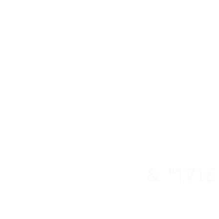
Gude
Genuss,
& "1716 