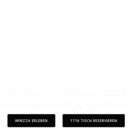
 im Rheingau
 der verbindet
Winzza – die Winzerpizza
Weinwirtschaft & Vinothek"
WINZZA ERLEBEN
1716 TISCH RESERVIEREN