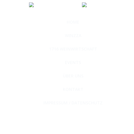
HOME
WINZZA
1716 WEINWIRTSCHAFT
EVENTS
ÜBER UNS
KONTAKT
IMPRESSUM / DATENSCHUTZ