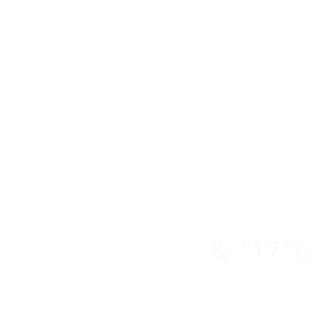
Gude
Genuss,
& "1716 